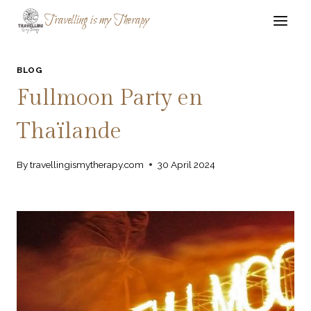
Skip
Travelling is my Therapy
to
content
BLOG
Fullmoon Party en
Thaïlande
By
travellingismytherapy.com
30 April 2024