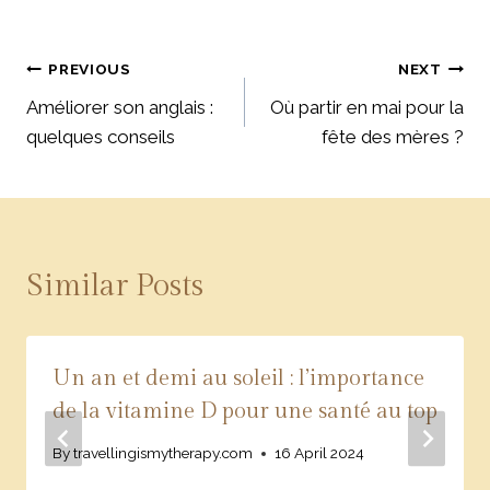
Post
PREVIOUS
NEXT
Améliorer son anglais :
Où partir en mai pour la
navigation
quelques conseils
fête des mères ?
Similar Posts
Un an et demi au soleil : l’importance
de la vitamine D pour une santé au top
By
travellingismytherapy.com
16 April 2024